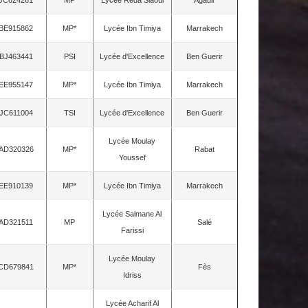
BE915862
MP*
Lycée Ibn Timiya
Marrakech
BJ463441
PSI
Lycée d'Excellence
Ben Guerir
EE955147
MP*
Lycée Ibn Timiya
Marrakech
JC611004
TSI
Lycée d'Excellence
Ben Guerir
Lycée Moulay
AD320326
MP*
Rabat
Youssef
EE910139
MP*
Lycée Ibn Timiya
Marrakech
Lycée Salmane Al
AD321511
MP
Salé
Farissi
Lycée Moulay
CD679841
MP*
Fès
Idriss
Lycée Acharif Al