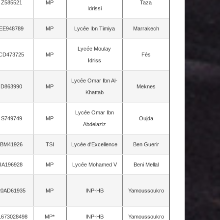
Z585521
MP
Taza
Idrissi
EE948789
MP
Lycée Ibn Timiya
Marrakech
Lycée Moulay
CD473725
MP
Fès
Idriss
Lycée Omar Ibn Al-
D863990
MP
Meknes
Khattab
Lycée Omar Ibn
S749749
MP
Oujda
Abdelaziz
BM41926
TSI
Lycée d'Excellence
Ben Guerir
IA196928
MP
Lycée Mohamed V
Beni Mellal
20AD61935
MP
INP-HB
Yamoussoukro
1673028498
MP*
INP-HB
Yamoussoukro