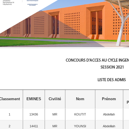
CONCOURS D'ACCES AU CYCLE INGEN
SESSION 2021
LISTE DES ADMIS
Classement
EMINES
Civilité
Nom
Prénom
P
1
13436
MR
KOUTIT
Abdellah
2
14411
MR
YOUNSI
Abdelilah