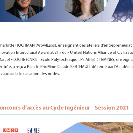
Charlotte HOCHMAN (Wow!Labs), enseignant des ateliers d’entrepreneuriat du
novation Intercultural Award 2021 » du « United Nations Alliance of Civiliz
Marcel FILOCHE (CNRS – Ecole Polytechnique), Pr. Affilié à l’EMINES, enseig
entrée, a reçu à Paris le Prix Mme Claude BERTHAULT décerné par l’Académ
avaux sur la localisation des ondes.
oncours d'accès au Cycle Ingénieur - Session 2021 -