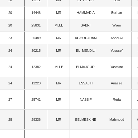
20
14446
MR
HAMMADIA
Burhan
20
25831
MLLE
SABRI
Wiam
23
26489
MR
AGHOUJDAM
Abdel Ali
24
30215
MR
EL MENDILI
Youssef
24
12382
MLLE
ELMAJOUDI
Yasmine
24
12223
MR
ESSALIH
Anasse
27
25741
MR
NASSIF
Réda
28
29336
MR
BELMESKINE
Mahmoud