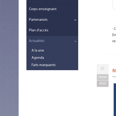
Corps enseignant
Partenariats
-
L
Plan d'accès
En
Actualités
re
A la une
Agenda
Faits marquants
21
N
février
2022