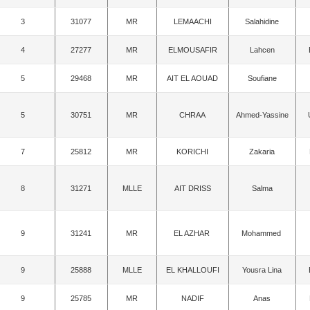
3
31077
MR
LEMAACHI
Salahidine
4
27277
MR
ELMOUSAFIR
Lahcen
5
29468
MR
AIT EL AOUAD
Soufiane
5
30751
MR
CHRAA
Ahmed-Yassine
7
25812
MR
KORICHI
Zakaria
8
31271
MLLE
AIT DRISS
Salma
9
31241
MR
EL AZHAR
Mohammed
9
25888
MLLE
EL KHALLOUFI
Yousra Lina
9
25785
MR
NADIF
Anas