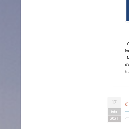
- 
In
- 
d’
tr
17
C
juin
2021