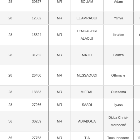
28
30527
MR
BOUAM
Adam
28
12552
MR
EL AMRAOUI
Yahya
LEMDAGHRI
28
15524
MR
Ibrahim
ALAOUI
28
31232
MR
MAJID
Hamza
28
26480
MR
MESSAOUDI
Othmane
28
13663
MR
MIFDAL
Oussama
28
27266
MR
SAADI
Ilyass
Djoba Christ-
36
30259
MR
ADIABOUA
Mardoché
36
27768
MR
TIA
Toua Innocent
1