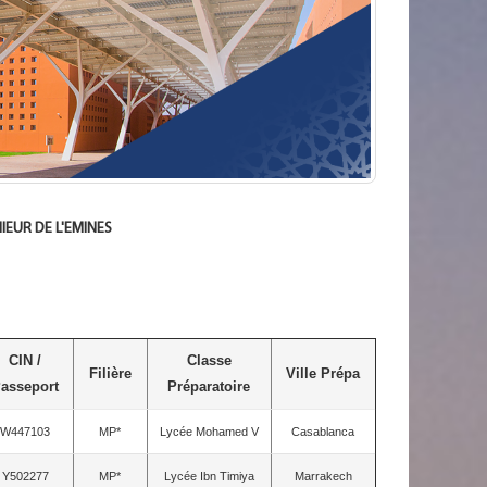
IEUR DE L'EMINES
CIN /
Classe
Filière
Ville Prépa
asseport
Préparatoire
W447103
MP*
Lycée Mohamed V
Casablanca
Y502277
MP*
Lycée Ibn Timiya
Marrakech