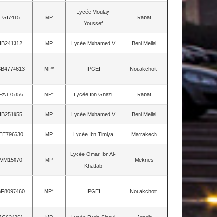
Lycée Moulay
GI7415
MP
Rabat
Youssef
IB241312
MP
Lycée Mohamed V
Beni Mellal
BB4774613
MP*
IPGEI
Nouakchott
PA175356
MP*
Lycée Ibn Ghazi
Rabat
IB251955
MP
Lycée Mohamed V
Beni Mellal
EE796630
MP
Lycée Ibn Timiya
Marrakech
Lycée Omar Ibn Al-
VM15070
MP
Meknes
Khattab
BF8097460
MP*
IPGEI
Nouakchott
JC624261
MP
Lycée Reda Slaoui
Agadir