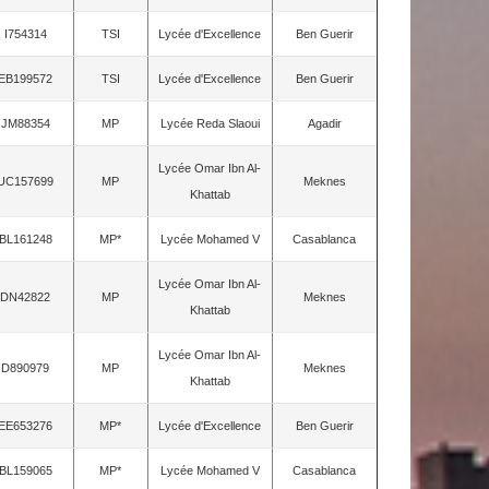
I754314
TSI
Lycée d'Excellence
Ben Guerir
EB199572
TSI
Lycée d'Excellence
Ben Guerir
JM88354
MP
Lycée Reda Slaoui
Agadir
Lycée Omar Ibn Al-
UC157699
MP
Meknes
Khattab
BL161248
MP*
Lycée Mohamed V
Casablanca
Lycée Omar Ibn Al-
DN42822
MP
Meknes
Khattab
Lycée Omar Ibn Al-
D890979
MP
Meknes
Khattab
EE653276
MP*
Lycée d'Excellence
Ben Guerir
BL159065
MP*
Lycée Mohamed V
Casablanca