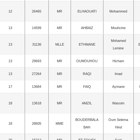
12
26465
MR
ELHAOUATI
Mohammed
13
14599
MR
AHBAIZ
Mouhcine
Mohamed
13
31136
MLLE
ETHMANE
Lemine
13
29693
MR
OUMOUHOU
Hicham
13
27264
MR
RAQI
Imad
17
13684
MR
FAIQ
Aymane
18
13618
MR
AMZIL
Wassim
BOUDERBALA
Oum Selema
18
28605
MME
BAH
Hind
20
15212
MR
ET-TOUSY
Said